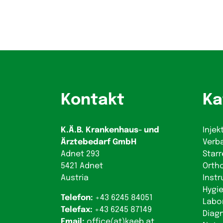
Kontakt
Ka
K.Ä.B. Krankenhaus- und
Injek
Ärztebedarf GmbH
Verb
Adnet 293
Starr
5421 Adnet
Orth
Austria
Inst
Hygie
Telefon:
+43 6245 84051
Labo
Telefax:
+43 6245 87149
Diag
Email:
office(at)kaeb.at