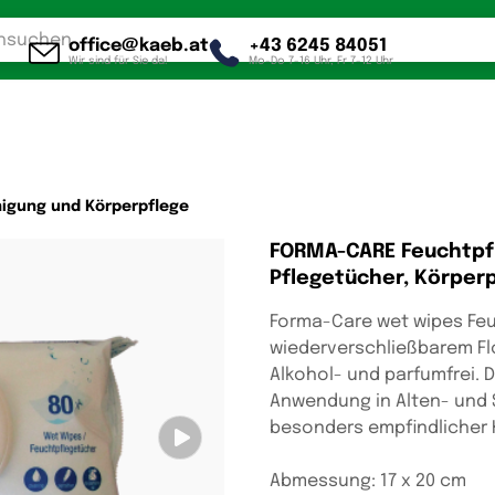
office@kaeb.at
+43 6245 84051
Wir sind für Sie da!
Mo-Do 7-16 Uhr, Fr 7-12 Uhr
nigung und Körperpflege
FORMA-CARE Feuchtpfl
Pflegetücher, Körperp
Forma-Care wet wipes Feu
wiederverschließbarem F
Alkohol- und parfumfrei. 
Anwendung in Alten- und 
besonders empfindlicher H
Abmessung: 17 x 20 cm