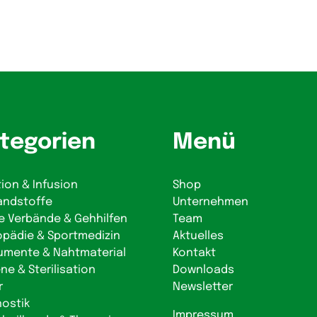
tegorien
Menü
tion & Infusion
Shop
andstoffe
Unternehmen
e Verbände & Gehhilfen
Team
opädie & Sportmedizin
Aktuelles
rumente & Nahtmaterial
Kontakt
ne & Sterilisation
Downloads
r
Newsletter
nostik
Impressum