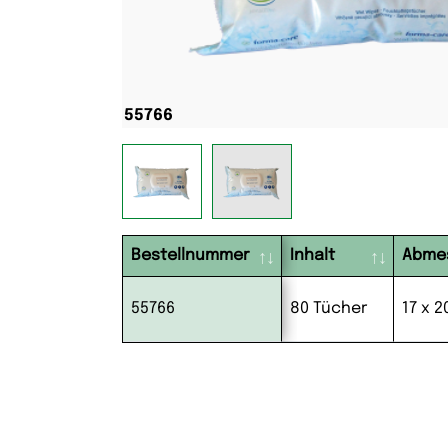
Bestellnummer
Inhalt
Abme
55766
80 Tücher
17 x 