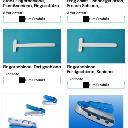
Stack Fingerschiene,
Frog Splint - Nobarigid offen,
Plastikschiene, Fingerstütze
Frosch Schiene,
Fingerschiene, gepolsterte
8 Varianten
3 Varianten
Aluminiumschiene
zum Produkt
zum Produkt
Fingerschiene, Fertigschiene
Fingerschiene,
Fertigschiene, Schiene
1 Variante
1 Variante
zum Produkt
zum Produkt