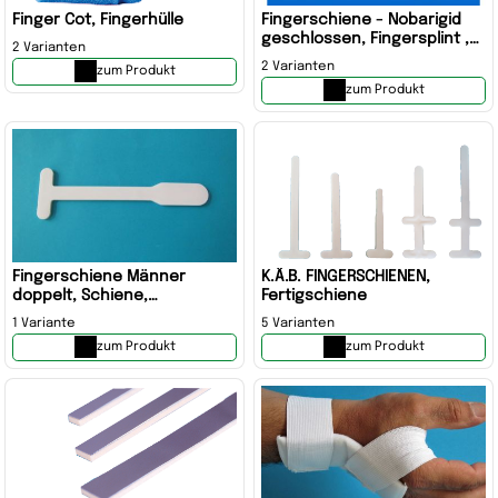
Finger Cot, Fingerhülle
Fingerschiene - Nobarigid
geschlossen, Fingersplint ,
2 Varianten
Fingerorthese
2 Varianten
zum Produkt
zum Produkt
Fingerschiene Männer
K.Ä.B. FINGERSCHIENEN,
doppelt, Schiene,
Fertigschiene
Fertigschiene
1 Variante
5 Varianten
zum Produkt
zum Produkt