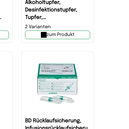
Alkoholtupfer,
Desinfektionstupfer,
Tupfer,
Hautflächenreinigung
2 Varianten
zum Produkt
BD Rücklaufsicherung,
Infusionsrücklaufsicheru