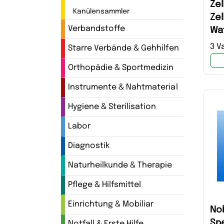
Zel
Kanülensammler
Zel
Verbandstoffe
Wat
No
3 V
Starre Verbände & Gehhilfen
Orthopädie & Sportmedizin
Instrumente & Nahtmaterial
Hygiene & Sterilisation
Labor
Diagnostik
Naturheilkunde & Therapie
Pflege & Hilfsmittel
Einrichtung & Mobiliar
Nob
Spe
Notfall & Erste Hilfe