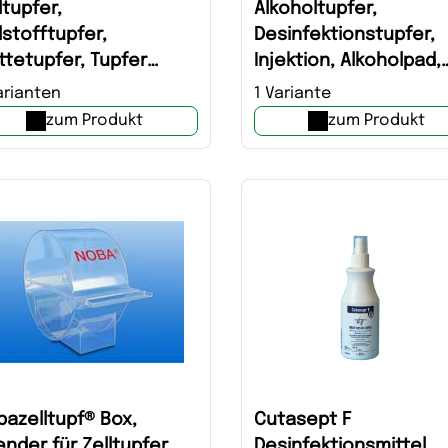
ltupfer,
Alkoholtupfer,
lstofftupfer,
Desinfektionstupfer,
tetupfer, Tupfer
Injektion, Alkoholpad,
ba
Swab, Tupfer,
arianten
1 Variante
Desinfektionstuch
zum Produkt
zum Produkt
azelltupf® Box,
Cutasept F
nder für Zelltupfer,
Desinfektionsmittel,