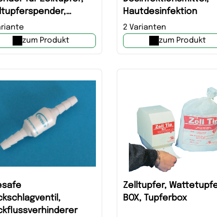
ltupferspender,
Hautdesinfektion
pferspende, Tupferbox
ariante
2 Varianten
zum Produkt
zum Produkt
esafe
Zelltupfer, Wattetupf
kschlagventil,
BOX, Tupferbox
ckflussverhinderer