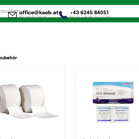
office@kaeb.at
+43 6245 84051
Wir sind für Sie da!
Mo-Do 7-16 Uhr, Fr 7-12 Uhr
szubehör