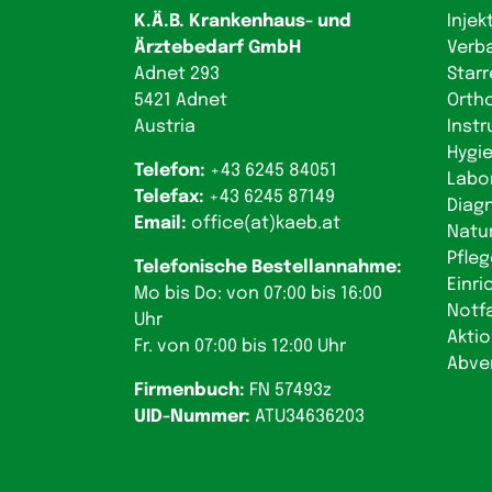
K.Ä.B. Krankenhaus- und
Injek
Ärztebedarf GmbH
Verb
Adnet 293
Starr
5421 Adnet
Orth
Austria
Inst
Hygie
Telefon:
+43 6245 84051
Labo
Telefax:
+43 6245 87149
Diag
Email:
office(at)kaeb.at
Natu
Pfleg
Telefonische Bestellannahme:
Einri
Mo bis Do: von 07:00 bis 16:00
Notfa
Uhr
Akti
Fr. von 07:00 bis 12:00 Uhr
Abve
Firmenbuch:
FN 57493z
UID-Nummer:
ATU34636203