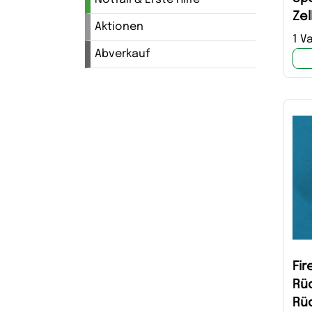
Zel
Aktionen
Tu
1 V
Abverkauf
Fir
Rüc
Rü