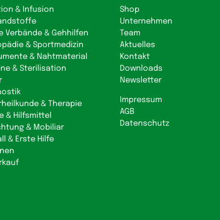
tion & Infusion
Shop
andstoffe
Unternehmen
e Verbände & Gehhilfen
Team
opädie & Sportmedizin
Aktuelles
rumente & Nahtmaterial
Kontakt
ne & Sterilisation
Downloads
r
Newsletter
nostik
Impressum
rheilkunde & Therapie
AGB
e & Hilfsmittel
Datenschutz
chtung & Mobiliar
ll & Erste Hilfe
onen
rkauf