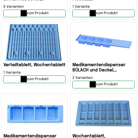
Medikamentenbecher,
Medikamententeiler,
6 Varianten
1 Variante
Tropfenbecher,
Wochendispenser,
zum Produkt
zum Produkt
Dosierbecher, Plastikbecher
Medikamente
Verteiltablett, Wochentablett
Medikamentendispenser
BÜLACH und Deckel,
1 Variante
Dispenser, Morgen, Mittag
2 Varianten
zum Produkt
Abend, Nacht
zum Produkt
Medikamentendispenser
Wochentablett,