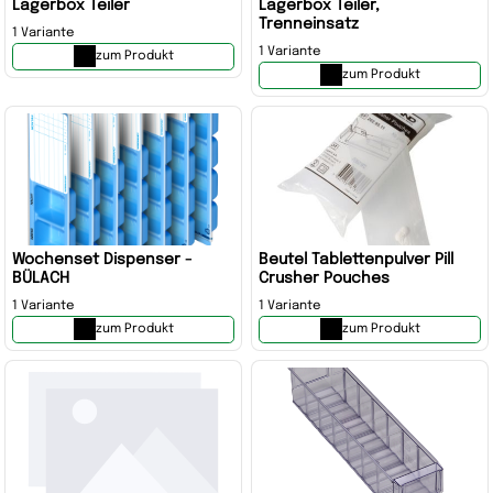
Lagerbox Teiler
Lagerbox Teiler,
Trenneinsatz
1 Variante
1 Variante
zum Produkt
zum Produkt
Wochenset Dispenser -
Beutel Tablettenpulver Pill
BÜLACH
Crusher Pouches
1 Variante
1 Variante
zum Produkt
zum Produkt